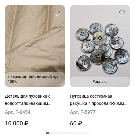
Полиамид 100% лебяжий пух
100%
Ракушка
Деталь для пуховика с
Пуговица костюмная
водоотталкивающим
ракушка 4 прокола d-20мм
покрытием наполнитель пух
серая
Арт. F-6454
Арт. F-5977
90*65см светло-бежевая
10 000 ₽
60 ₽