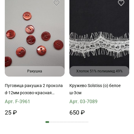
Ракушка
Хлопок 51% полиамид 49%
Пуговица ракушка 2 прокола
Кружево Solstiss (о) белое
d-12мм розово-красная
ш-3см
именная
Арт. F-3961
Арт. 03-7089
25 ₽
650 ₽