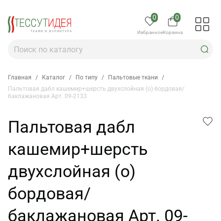
0
0
Избранное
Корзина
Главная
/
Каталог
/
По типу
/
Пальтовые ткани
/
Пальтовая дабл кашемир+шерсть двухслойная (о) бордовая/
баклажановая Арт. 09-2133
Пальтовая дабл
кашемир+шерсть
двухслойная (о)
бордовая/
баклажановая Арт. 09-