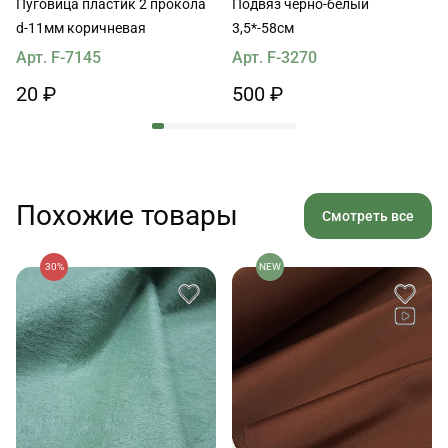
Пуговица пластик 2 прокола
Подвяз черно-белый
d-11мм коричневая
3,5*-58см
Арт. F-7145
Арт. F-3270
20 ₽
500 ₽
Похожие товары
Смотреть все
30%
NEW