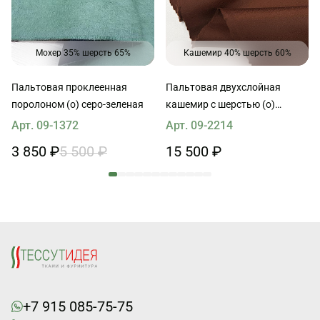
Мохер 35% шерсть 65%
Кашемир 40% шерсть 60%
Пальтовая проклеенная
Пальтовая двухслойная
поролоном (о) серо-зеленая
кашемир с шерстью (о)
шоколадная
Арт. 09-1372
Арт. 09-2214
3 850 ₽
5 500 ₽
15 500 ₽
+7 915 085-75-75