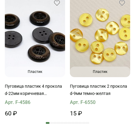
Пластик
Пластик
Пуговица пластик 4 прокола
Пуговица пластик 2 прокола
d-22мм коричневая
d-9мм темно-желтая
Marirgarzia panizi
Арт. F-4586
Арт. F-6550
60 ₽
15 ₽