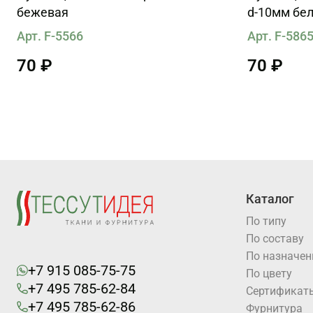
бежевая
d-10мм бе
Арт. F-5566
Арт. F-586
70 ₽
70 ₽
Каталог
По типу
По составу
По назначе
+7 915 085-75-75
По цвету
+7 495 785-62-84
Cертификат
+7 495 785-62-86
Фурнитура