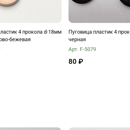
ластик 4 прокола d-18мм
Пуговица пластик 4 про
зово-бежевая
черная
0
Арт. F-5079
80 ₽