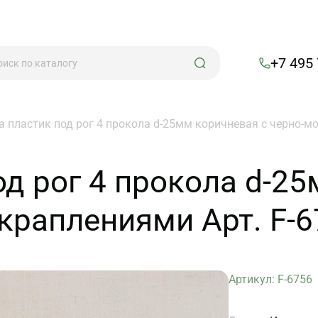
+7 495
а пластик под рог 4 прокола d-25мм коричневая с черно-м
од рог 4 прокола d-2
раплениями Арт. F-6
Артикул: F-6756