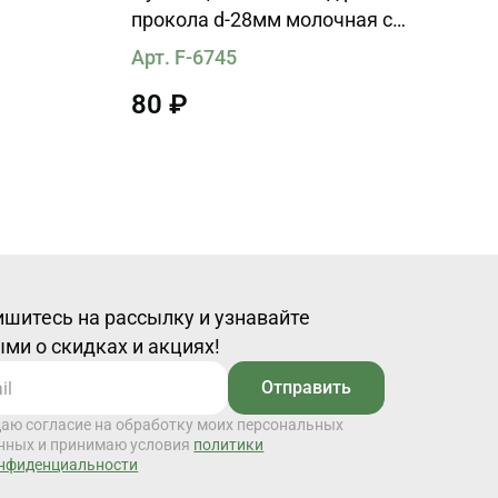
прокола d-28мм молочная с
коричневыми вкраплениями
Арт. F-6745
80 ₽
шитесь на рассылку и узнавайте
ми о скидках и акциях!
Отправить
даю согласие на обработку моих персональных
нных и принимаю условия
политики
нфиденциальности