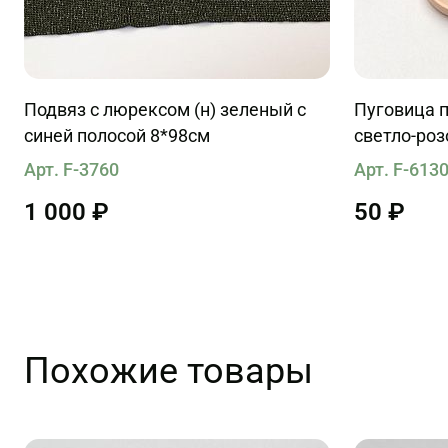
Подвяз с люрексом (н) зеленый с
Пуговица п
синей полосой 8*98см
светло-ро
Арт. F-3760
Арт. F-613
1 000 ₽
50 ₽
Похожие товары