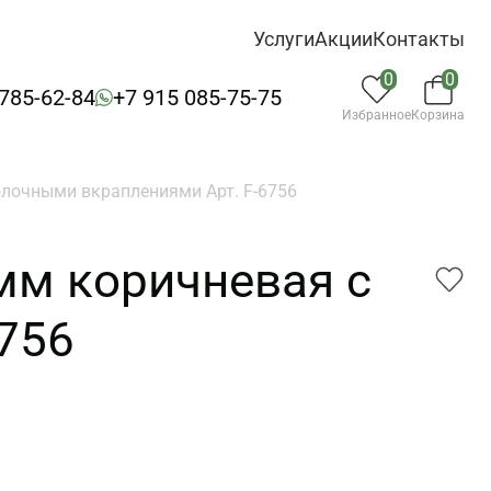
Услуги
Акции
Контакты
0
0
 785-62-84
+7 915 085-75-75
Избранное
Корзина
олочными вкраплениями Арт. F-6756
5мм коричневая с
756