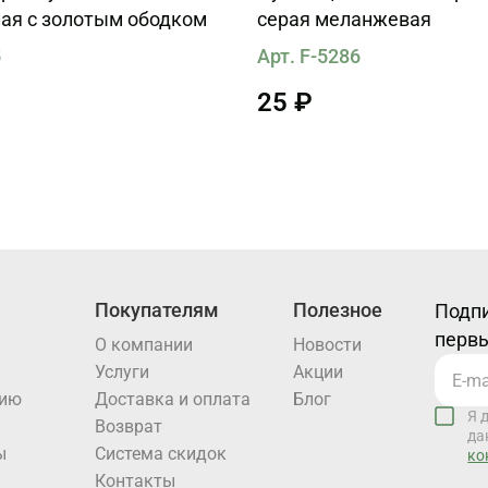
лая с золотым ободком
серая меланжевая
5
Арт. F-5286
25 ₽
Покупателям
Полезное
Подпи
первы
О компании
Новости
Услуги
Акции
нию
Доставка и оплата
Блог
Я 
Возврат
да
ы
Система скидок
ко
Контакты