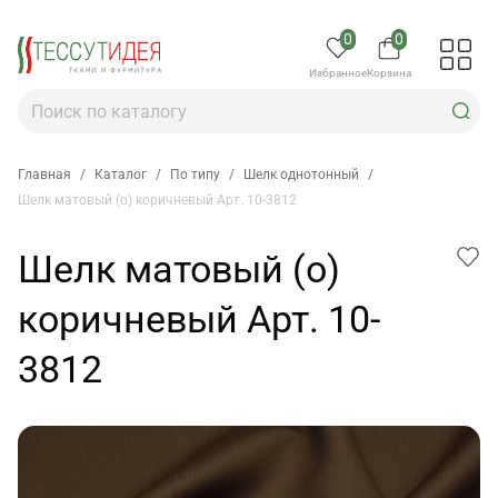
0
0
Избранное
Корзина
Главная
/
Каталог
/
По типу
/
Шелк однотонный
/
Шелк матовый (о) коричневый Арт. 10-3812
Шелк матовый (о)
коричневый Арт. 10-
3812