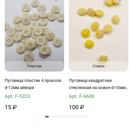
Пластик
Стекло
Пуговица пластик 4 прокола
Пуговица квадратная
d-12мм айвори
стеклянная на ножке d-10мм
желтая с напылением
Арт. F-5323
Арт. F-6608
15 ₽
100 ₽