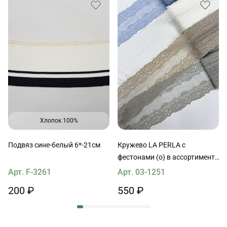
Хлопок 100%
Подвяз сине-белый 6*-21см
Кружево LA PERLA с
фестонами (о) в ассортименте
ш-17см
Арт. F-3261
Арт. 03-1251
200 ₽
550 ₽