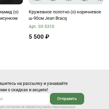
амид (о)
Кружевное полотно (о) коричневое
рисунком
ш-90см Jean Bracq
Арт. 03-5310
5 500 ₽
шитесь на рассылку и узнавайте
ми о скидках и акциях!
Отправить
даю согласие на обработку моих персональных