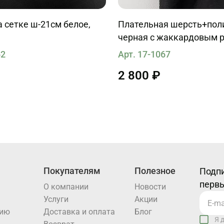
-21см белое,
Плательная шерсть+поли
черная с жаккардовым 
62
Арт. 17-1067
2 800 ₽
Покупателям
Полезное
Подпи
первы
О компании
Новости
Услуги
Акции
нию
Доставка и оплата
Блог
Я 