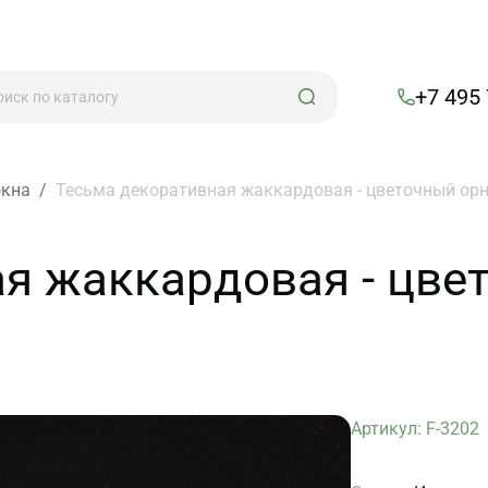
+7 495
окна
/
Тесьма декоративная жаккардовая - цветочный орн
я жаккардовая - цве
Артикул: F-3202