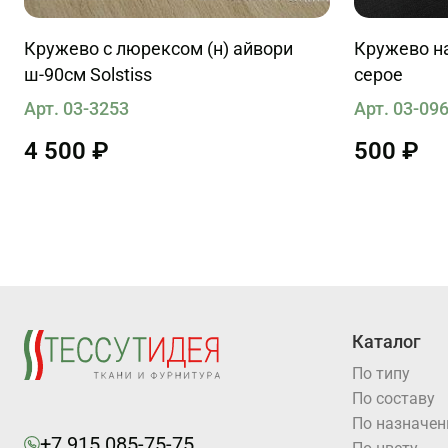
Кружево с люрексом (н) айвори
Кружево на сетке ш
ш-90см Solstiss
серое
Арт. 03-3253
Арт. 03-09
4 500 ₽
500 ₽
Каталог
По типу
По составу
По назначе
+7 915 085-75-75