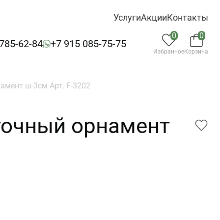
Услуги
Акции
Контакты
0
0
 785-62-84
+7 915 085-75-75
Избранное
Корзина
амент ш-3см Арт. F-3202
точный орнамент