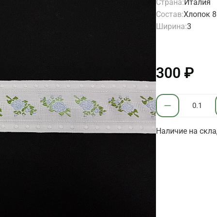
Страна:
Италия
Состав:
Хлопок 
Ширина:
3
300 ₽
Наличие на скла