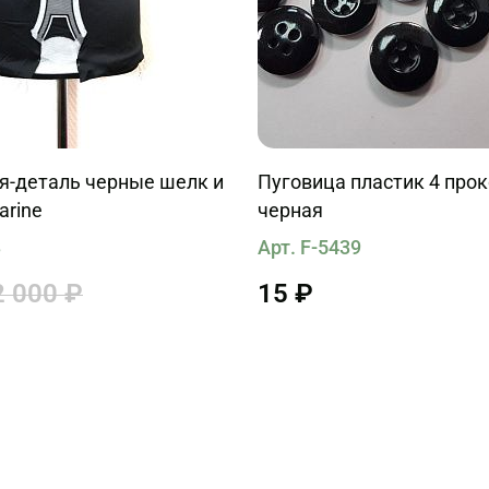
я-деталь черные шелк и
Пуговица пластик 4 про
arine
черная
3
Арт. F-5439
2 000 ₽
15 ₽