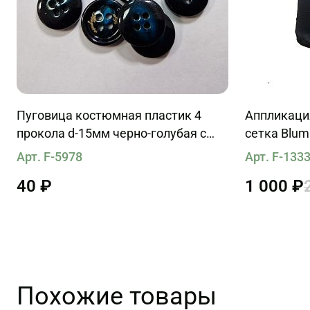
Пуговица костюмная пластик 4
Аппликаци
прокола d-15мм черно-голубая с
сетка Blum
надписью
Арт. F-5978
Арт. F-133
40 ₽
1 000 ₽
Похожие товары