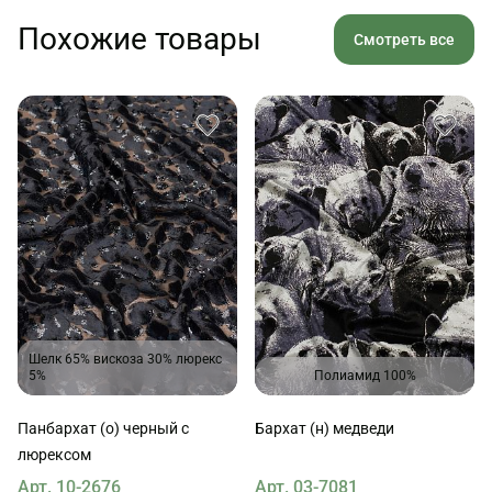
Похожие товары
Смотреть все
Шелк 65% вискоза 30% люрекс
5%
Полиамид 100%
Панбархат (о) черный с
Бархат (н) медведи
люрексом
Арт. 10-2676
Арт. 03-7081