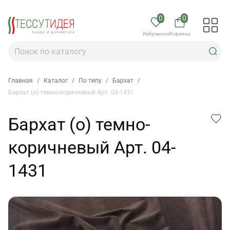
0
0
Избранное
Корзина
Главная
/
Каталог
/
По типу
/
Бархат
/
Бархат (о) темно-коричневый Арт. 04-1431
Бархат (о) темно-
коричневый Арт. 04-
1431