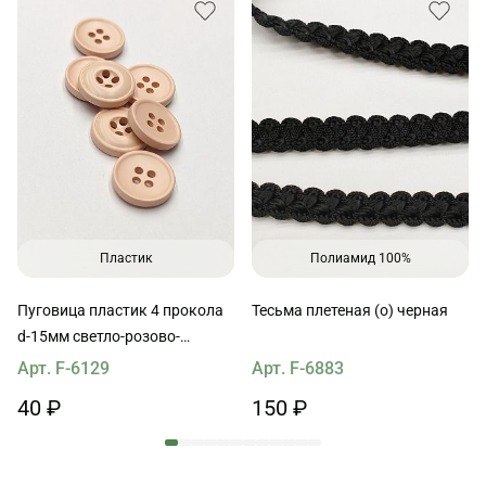
Пластик
Полиамид 100%
Пуговица пластик 4 прокола
Тесьма плетеная (о) черная
d-15мм светло-розово-
бежевая
Арт. F-6129
Арт. F-6883
40 ₽
150 ₽