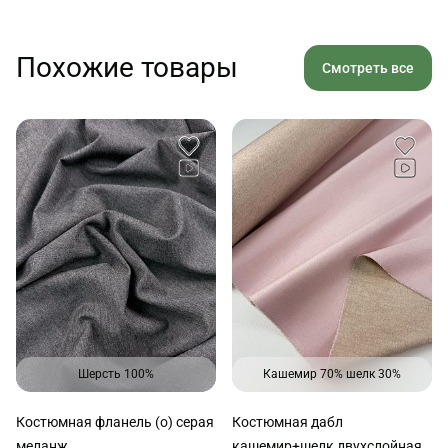
Похожие товары
Смотреть все
Шерсть 100%
Кашемир 70% шелк 30%
Костюмная фланель (о) серая
Костюмная дабл
меланж
кашемир+шелк двухслойная