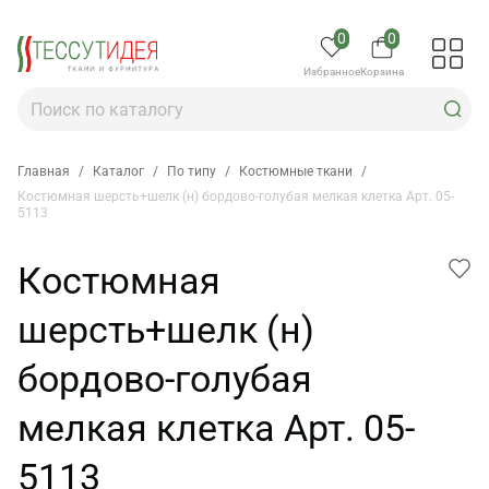
0
0
Избранное
Корзина
Главная
/
Каталог
/
По типу
/
Костюмные ткани
/
Костюмная шерсть+шелк (н) бордово-голубая мелкая клетка Арт. 05-
5113
Костюмная
шерсть+шелк (н)
бордово-голубая
мелкая клетка Арт. 05-
5113