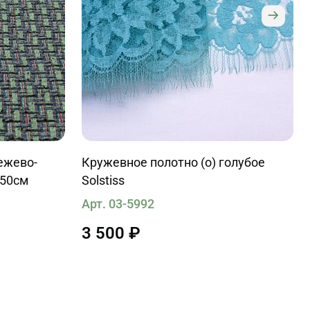
ежево-
Кружевное полотно (о) голубое
150см
Solstiss
Арт. 03-5992
3 500 ₽