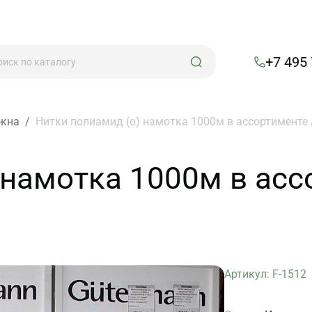
+7 495
окна
/
Нитки полиамид (о) намотка 1000м в ассортименте А
намотка 1000м в ассо
Артикул: F-1512