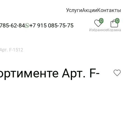
Услуги
Акции
Контакты
0
0
 785-62-84
+7 915 085-75-75
Избранное
Корзина
рт. F-1512
ртименте Арт. F-