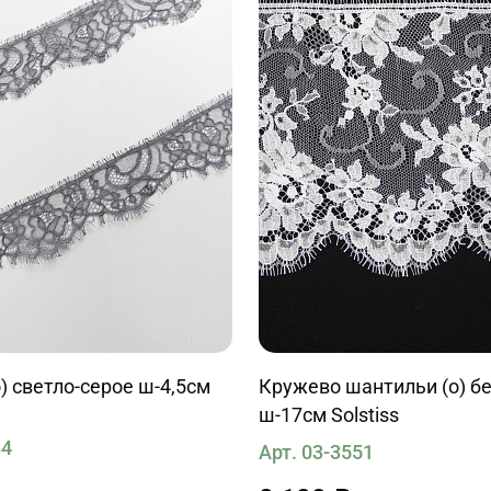
) светло-серое ш-4,5см
Кружево шантильи (о) б
ш-17см Solstiss
84
Арт. 03-3551