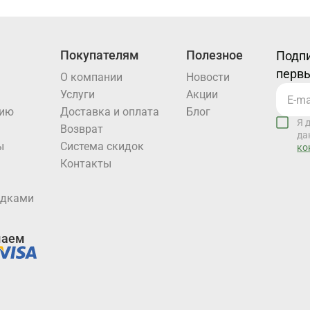
Покупателям
Полезное
Подпи
первы
О компании
Новости
Услуги
Акции
нию
Доставка и оплата
Блог
Я 
Возврат
да
ы
Система скидок
ко
Контакты
идками
маем