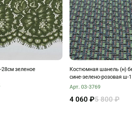
-28см зеленое
Костюмная шанель (н) б
сине-зелено-розовая ш-
5
Арт. 03-3769
4 060 ₽
5 800 ₽