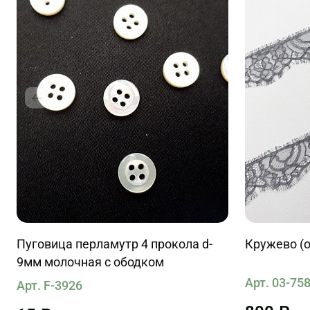
Пуговица перламутр 4 прокола d-
Кружево (о
9мм молочная с ободком
Арт. 03-75
Арт. F-3926