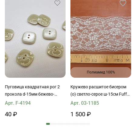
Полиамид 100%
Пуговица квадратная рог 2
Кружево расшитое бисером
прокола d-15мм бежево-
(о) светло-серое ш-15см Fuffo
белая
Coli
Арт. F-4194
Арт. 03-1185
40 ₽
1 500 ₽