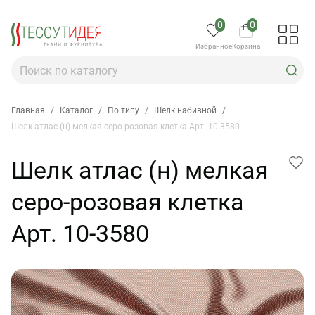
0
0
Избранное
Корзина
Главная
/
Каталог
/
По типу
/
Шелк набивной
/
Шелк атлас (н) мелкая серо-розовая клетка Арт. 10-3580
Шелк атлас (н) мелкая
серо-розовая клетка
Арт. 10-3580