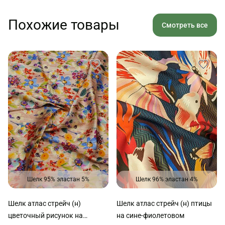
Похожие товары
Смотреть все
Шелк 95% эластан 5%
Шелк 96% эластан 4%
Шелк атлас стрейч (н)
Шелк атлас стрейч (н) птицы
цветочный рисунок на
на сине-фиолетовом