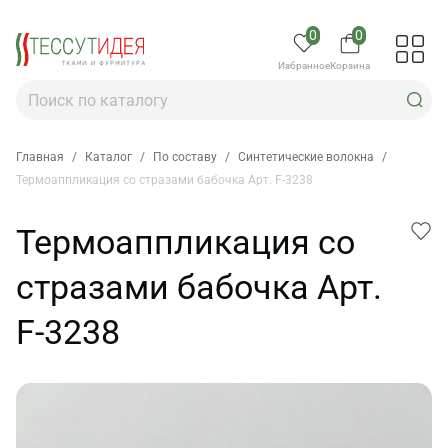
0
0
Избранное
Корзина
Главная
/
Каталог
/
По составу
/
Синтетические волокна
/
Термоаппликация со стразами бабочка Арт. F-3238
Термоаппликация со
стразами бабочка Арт.
F-3238