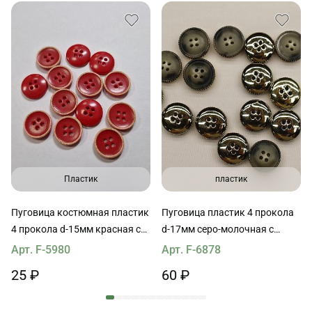
Пластик
пластик
Пуговица костюмная пластик
Пуговица пластик 4 прокола
4 прокола d-15мм красная с
d-17мм серо-молочная с
молочным ободком
золотым бортиком
Арт. F-5980
Арт. F-6878
25 ₽
60 ₽