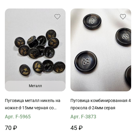
Металл
Пуговица металл никель на
Пуговица комбинированная 4
ножке d-15мм черная со
прокола d-24мм серая
звездой
Арт. F-5965
Арт. F-3873
70 ₽
45 ₽