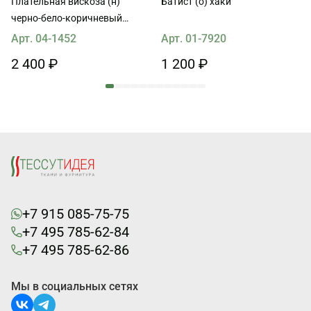
Плательная вискоза (н)
Батист (о) хаки
черно-бело-коричневый
геометрический рисунок
Арт. 04-1452
Арт. 01-7920
2 400 ₽
1 200 ₽
+7 915 085-75-75
+7 495 785-62-84
+7 495 785-62-86
Мы в социальных сетях