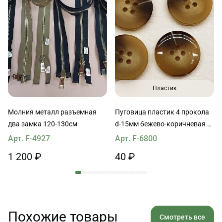
Пластик
Молния металл разъемная
Пуговица пластик 4 прокола
два замка 120-130см
d-15мм бежево-коричневая с
белой полосой
Арт. F-4927
Арт. F-6800
1 200 ₽
40 ₽
Похожие товары
Смотреть все