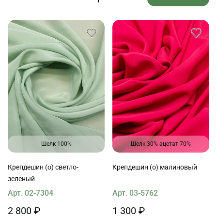
Шелк 100%
Шелк 30% ацетат 70%
Крепдешин (о) светло-
Крепдешин (о) малиновый
зеленый
Арт. 02-7304
Арт. 03-5762
2 800 ₽
1 300 ₽