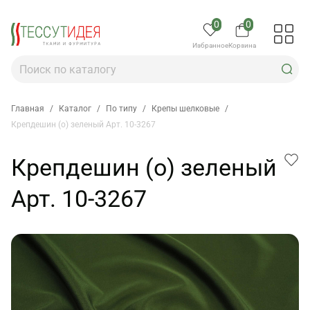
0
0
Избранное
Корзина
Главная
/
Каталог
/
По типу
/
Крепы шелковые
/
Крепдешин (о) зеленый Арт. 10-3267
Крепдешин (о) зеленый
Арт. 10-3267