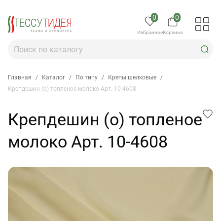
0
0
Избранное
Корзина
Главная
/
Каталог
/
По типу
/
Крепы шелковые
/
Крепдешин (о) топленое молоко Арт. 10-4608
Крепдешин (о) топленое
молоко Арт. 10-4608