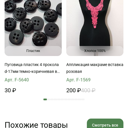
Пластик
Хлопок 100%
Пуговица пластик 4 прокола
Аппликация макраме вставка
d-17мм темно-коричневая в
розовая
точку
Арт. F-5640
Арт. F-1569
30 ₽
200 ₽
400 ₽
Похожие товары
Смотреть все